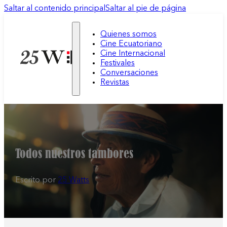
Saltar al contenido principal
Saltar al pie de página
Quienes somos
Cine Ecuatoriano
Cine Internacional
Festivales
Conversaciones
Revistas
Todos nuestros tambores
Escrito por
25 Watts