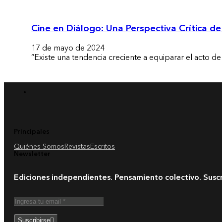
Cine en Diálogo: Una Perspectiva Crítica de 
17 de mayo de 2024
“Existe una tendencia creciente a equiparar el acto d
Principales
Quiénes Somos
Revistas
Escritos
Newsletter
Ediciones independientes. Pensamiento colectivo. Susc
Suscribirse