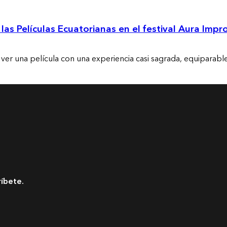
las Películas Ecuatorianas en el festival Aura Impr
e ver una película con una experiencia casi sagrada, equiparab
ríbete.