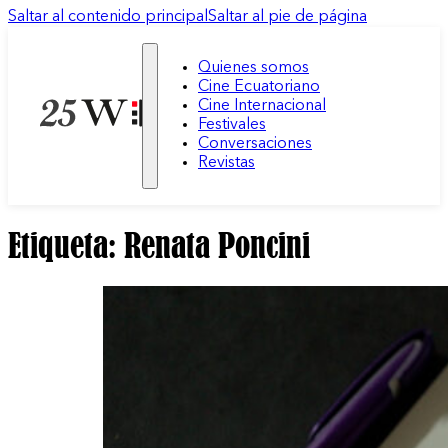
Saltar al contenido principal
Saltar al pie de página
Quienes somos
Cine Ecuatoriano
Cine Internacional
Festivales
Conversaciones
Revistas
Etiqueta:
Renata Poncini