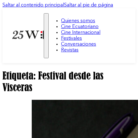
Saltar al contenido principal
Saltar al pie de página
Quienes somos
Cine Ecuatoriano
Cine Internacional
Festivales
Conversaciones
Revistas
Etiqueta:
Festival desde las
Visceras